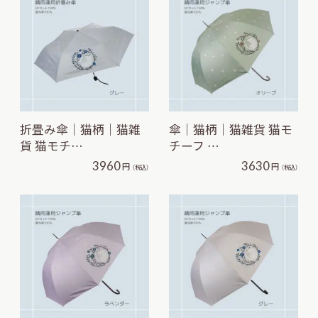
折畳み傘｜猫柄｜猫雑
傘｜猫柄｜猫雑貨 猫モ
貨 猫モチ…
チーフ …
3960
3630
円
円
（税込）
（税込）