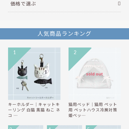
価格で選ぶ
人気商品ランキング
1
2
sold out
キーホルダー｜キャットキ
猫用ベッド｜猫用 ペット
ーリング 白猫 黒猫 ねこ ネ
用 ペットハウス冷房対策
コ …
姫ベッ…