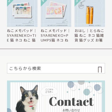
3
4
5
ねこメモパッド｜
ねこメモパッド｜
おはし｜とらねこ
SYARENEKO×TI
SYARENEKO×P
猫 ねこ ネコ 猫雑
E 猫 ネコ ねこ 猫
UMPS猫 ネコ ね
貨 猫グッズ お箸
雑貨 ね…
こ 猫雑貨 ね…
か…