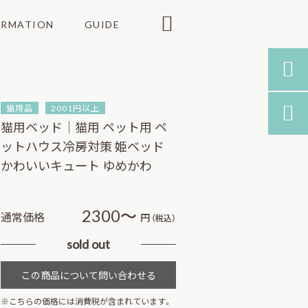

ORMATION
GUIDE

猫用品
2001円以上

猫用ベッド｜猫用 ペット用 ペ
ットハウス冷房対策 姫ベッド
かわいいキュート ゆめかわ
2300～
通常価格
円
（税込）
sold out
※こちらの価格には消費税が含まれています。