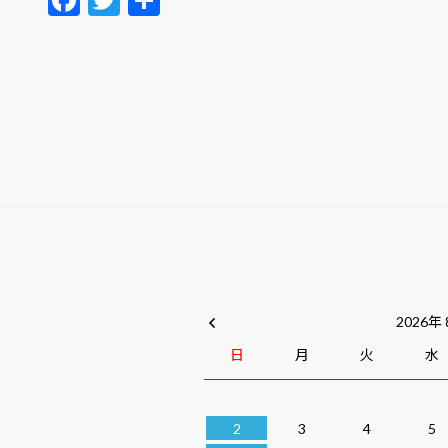
ac
w
有
e
itt
b
er
o
o
k
2026年
日
月
火
水
2
3
4
5