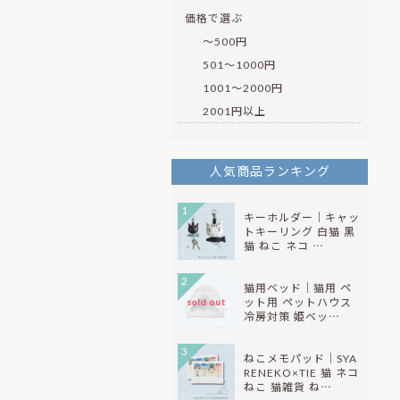
価格で選ぶ
～500円
501～1000円
1001～2000円
2001円以上
人気商品ランキング
1
キーホルダー｜キャッ
トキーリング 白猫 黒
猫 ねこ ネコ …
2
猫用ベッド｜猫用 ペ
ット用 ペットハウス
sold out
冷房対策 姫ベッ…
3
ねこメモパッド｜SYA
RENEKO×TIE 猫 ネコ
ねこ 猫雑貨 ね…