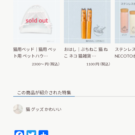
sold out
猫用ベッド｜猫用 ペッ
おはし｜ぶちねこ 猫 ね
ステンレ
ト用 ペットハウ…
こ ネコ 猫雑貨 …
NECOTO
2300～
円
（税込）
1100
円
（税込）
この商品が紹介された特集
猫 グッズ かわいい
F
T
共