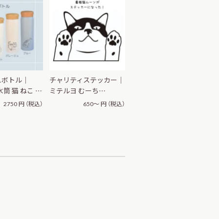
スボトル｜
チャリティステッカー｜
水筒 猫 ねこ …
ミテルヨ むーち…
2750
円
（税込）
650～
円
（税込）