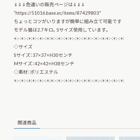
⇓⇓⇓色違いの販売ページは⇓⇓⇓
“
https://51016.base.ec/items/87429803″
ちょっとコツがいりますが簡単に組み立て可能です
モデル猫は2.7キロ。Sサイズ使用しています。
+:-:+:-:+:+:-:+:-:+:+:-:+:-:+:+:-:+:-:+:+:-:+:-:+:+:-:+:-:+:
◇サイズ
Sサイズ：37×37×H30センチ
Mサイズ：42×42×H38センチ
◇素材：ポリエステル
+:-:+:-:+:+:-:+:-:+:+:-:+:-:+:+:-:+:-:+:+:-:+:-:+:+:-:+:-:+:
関連商品