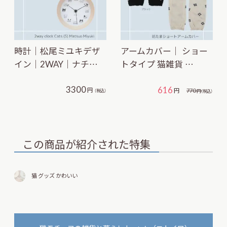
時計｜松尾ミユキデザ
アームカバー｜ ショー
イン｜2WAY｜ナチ…
トタイプ 猫雑貨 …
3300
616
円
円
770
（税込）
円
（税込）
この商品が紹介された特集
猫 グッズ かわいい