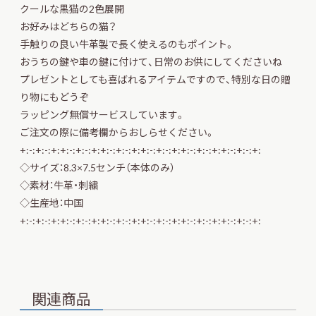
クールな黒猫の2色展開
お好みはどちらの猫？
手触りの良い牛革製で長く使えるのもポイント。
おうちの鍵や車の鍵に付けて、日常のお供にしてくださいね
プレゼントとしても喜ばれるアイテムですので、特別な日の贈
り物にもどうぞ
ラッピング無償サービスしています。
ご注文の際に備考欄からおしらせください。
+:-:+:-:+:+:-:+:-:+:+:-:+:-:+:+:-:+:-:+:+:-:+:-:+:+:-:+:-:+:
◇サイズ：8.3×7.5センチ（本体のみ）
◇素材：牛革・刺繍
◇生産地：中国
+:-:+:-:+:+:-:+:-:+:+:-:+:-:+:+:-:+:-:+:+:-:+:-:+:+:-:+:-:+:
関連商品