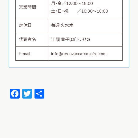
月・金／12:00～18:00
営業時間
土・日・祝 ／10:30～18:00
定休日
毎週 火水木
代表者名
江頭 貴子(ｴｶﾞｼﾗ ﾀｶｺ)
E-mail
info@necozacca-cotoiro.com
F
T
共
ac
w
有
e
itt
b
er
o