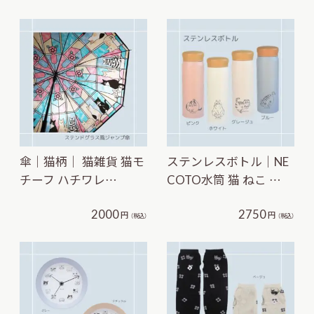
傘｜猫柄｜ 猫雑貨 猫モ
ステンレスボトル｜NE
チーフ ハチワレ…
COTO水筒 猫 ねこ …
2000
2750
円
円
（税込）
（税込）