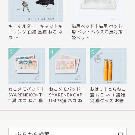
キーホルダー｜キャットキ
猫用ベッド｜猫用 ペット
ーリング 白猫 黒猫 ねこ ネ
用 ペットハウス冷房対策
コ …
姫ベッ…
3
4
5
ねこメモパッド｜
ねこメモパッド｜
おはし｜とらねこ
SYARENEKO×TI
SYARENEKO×P
猫 ねこ ネコ 猫雑
E 猫 ネコ ねこ 猫
UMPS猫 ネコ ね
貨 猫グッズ お箸
雑貨 ね…
こ 猫雑貨 ね…
か…