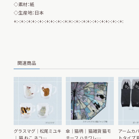
◇素材：紙
◇生産地：日本
+:-:+:-:+:+:-:+:-:+:+:-:+:-:+:+:-:+:-:+:+:-:+:-:+:+:-:+:-:+:
関連商品
グラスマグ｜松尾ミユキ
傘｜猫柄｜ 猫雑貨 猫モ
アームカバ
｜ 猫 ねこ ネコ…
チーフ ハチワレ…
トタイプ 