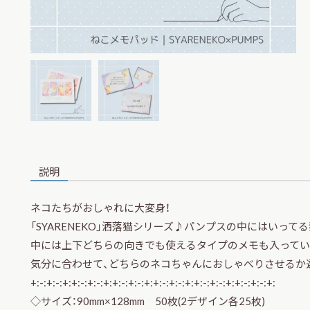
説明
ネコたちがおしゃれに大変身！
「SYARENEKO」洒落猫シリーズ♪パンプスの中にはいっ
中には上下どちらの向きでも使えるタイプのメモも入ってい
気分に合わせて、どちらのネコちゃんにおしゃべりさせるか
+:-:+:-:+:+:-:+:-:+:+:-:+:-:+:+:-:+:-:+:+:-:+:-:+:+:-:+:-:+:
◇サイズ：90mm×128mm 50枚(2デザイン各25枚)