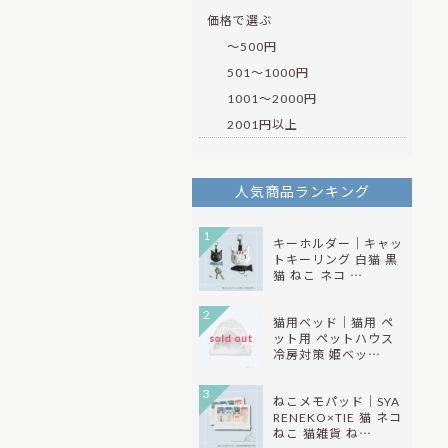
価格で選ぶ
～500円
501～1000円
1001～2000円
2001円以上
人気商品ランキング
1
キーホルダー｜キャッ
トキーリング 白猫 黒
猫 ねこ ネコ …
2
猫用ベッド｜猫用 ペ
ット用 ペットハウス
sold out
冷房対策 姫ベッ…
3
ねこメモパッド｜SYA
RENEKO×TIE 猫 ネコ
ねこ 猫雑貨 ね…