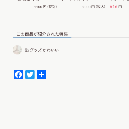
616
1100
円
（税込）
2000
円
（税込）
円
この商品が紹介された特集
猫 グッズ かわいい
F
T
共
ac
w
有
e
itt
b
er
o
o