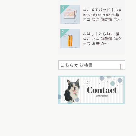
4
ねこメモパッド｜SYA
RENEKO×PUMPS猫
ネコ ねこ 猫雑貨 ね…
5
おはし｜とらねこ 猫
ねこ ネコ 猫雑貨 猫グ
ッズ お箸 か…