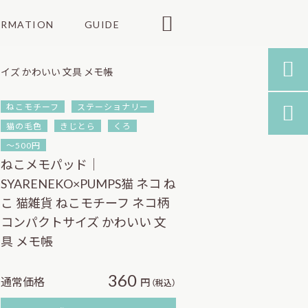

ORMATION
GUIDE

サイズ かわいい 文具 メモ帳
ねこモチーフ
ステーショナリー

猫の毛色
きじとら
くろ
～500円
ねこメモパッド｜
SYARENEKO×PUMPS猫 ネコ ね
こ 猫雑貨 ねこモチーフ ネコ柄
コンパクトサイズ かわいい 文
具 メモ帳
360
通常価格
円
（税込）