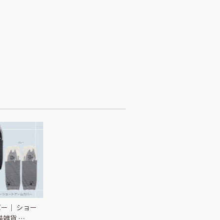
ー｜ ショー
猫雑貨 …