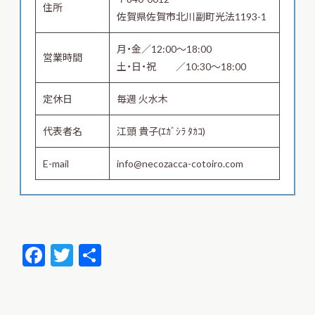
住所
佐賀県佐賀市北川副町光法1193-1
月・金／12:00～18:00
営業時間
土・日・祝 ／10:30～18:00
定休日
毎週 火水木
代表者名
江頭 貴子(ｴｶﾞｼﾗ ﾀｶｺ)
E-mail
info@necozacca-cotoiro.com
F
T
共
ac
w
有
e
itt