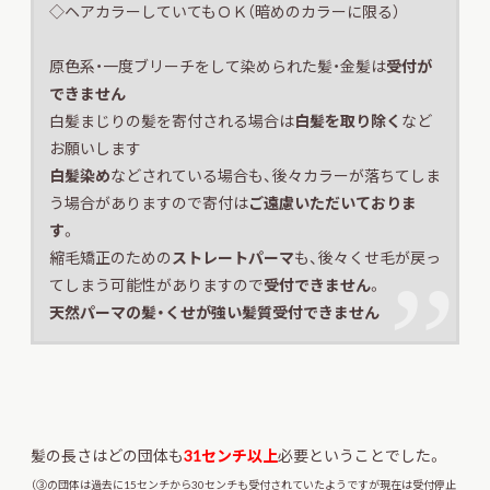
◇ヘアカラーしていてもＯＫ（暗めのカラーに限る）
原色系・一度ブリーチをして染められた髪・金髪は
受付が
できません
白髪まじりの髪を寄付される場合は
白髪を取り除く
など
お願いします
白髪染め
などされている場合も、後々カラーが落ちてしま
う場合がありますので寄付は
ご遠慮いただいておりま
す
。
縮毛矯正のための
ストレートパーマ
も、後々くせ毛が戻っ
てしまう可能性がありますので
受付できません
。
天然パーマの髪・くせが強い髪質受付できません
髪の長さはどの団体も
31センチ以上
必要ということでした。
（③の団体は過去に15センチから30センチも受付されていたようですが現在は受付停止